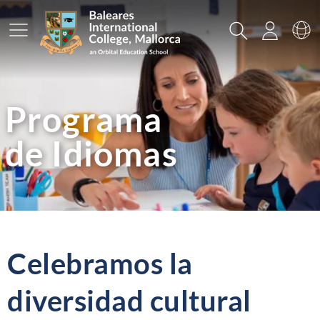
Menú prinicpal
Buscar
Acceso
Ca
Programa
de Idiomas
Celebramos la
diversidad cultural