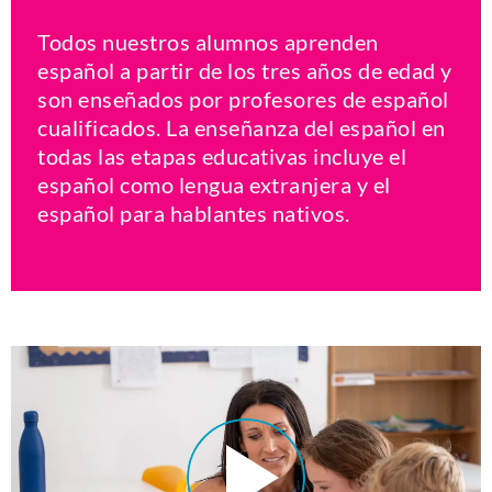
Todos nuestros alumnos aprenden
español a partir de los tres años de edad y
son enseñados por profesores de español
cualificados. La enseñanza del español en
todas las etapas educativas incluye el
español como lengua extranjera y el
español para hablantes nativos.