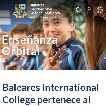
Menú prinicpal
Buscar
Acceso
Ca
Enseñanza
Orbital
Baleares International
College pertenece al