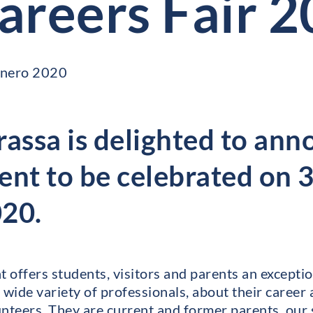
areers Fair 
enero 2020
rassa is delighted to an
ent to be celebrated on 
020.
 offers students, visitors and parents an exceptio
 wide variety of professionals, about their career
nteers. They are current and former parents, our s