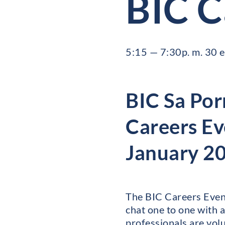
BIC C
5:15 — 7:30p. m. 30 
BIC Sa Por
Careers Ev
January 2
The BIC Careers Event
chat one to one with a
professionals are volu