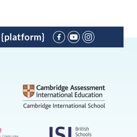
 {platform}
Suscríbete
en
YouTube