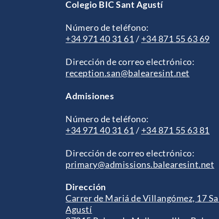
Colegio BIC Sant Agustí
Número de teléfono:
+34 971 40 31 61
/
+34 871 55 63 69
Dirección de correo electrónico:
reception.san@balearesint.net
Admisiones
Número de teléfono:
+34 971 40 31 61
/
+34 871 55 63 81
Dirección de correo electrónico:
primary@admissions.balearesint.net
Dirección
Carrer de Mariá de Villangómez, 17 Sa
Agustí