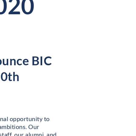
2020
nounce BIC
30th
nal opportunity to
 ambitions. Our
taff, our alumni, and