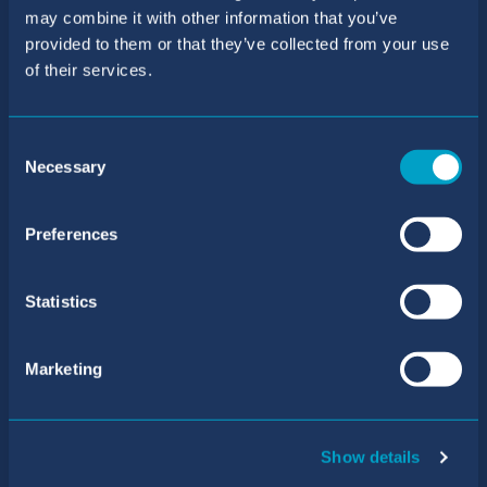
may combine it with other information that you’ve
Colegio BIC Sant Agustí
provided to them or that they’ve collected from your use
of their services.
Número de teléfono:
+34 971 40 31 61
/
+34 871 55 63 69
Consent
Dirección de correo electrónico:
Necessary
Selection
reception.san@balearesint.net
Admisiones
Preferences
Número de teléfono:
Statistics
+34 971 40 31 61
/
+34 871 55 63 81
Dirección de correo electrónico:
Marketing
primary@admissions.balearesint.net
Dirección
Carrer de Mariá de Villangómez, 17 Sant
Show details
Agustí