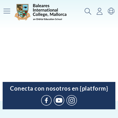
Menú prinicpal
Buscar
Acceso
Ca
Conecta con nosotros en {platform}
Suscríbete
en