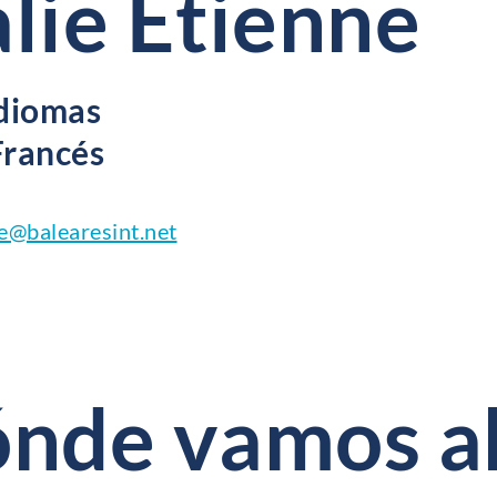
lie Etienne
Idiomas
Francés
ne@balearesint.net
ónde vamos a