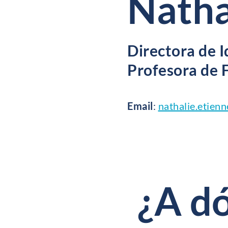
Natha
Directora de 
Profesora de 
Email
:
nathalie.etien
¿A d