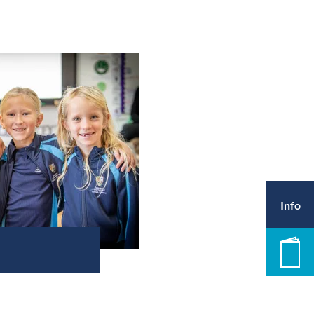
Info
Pros