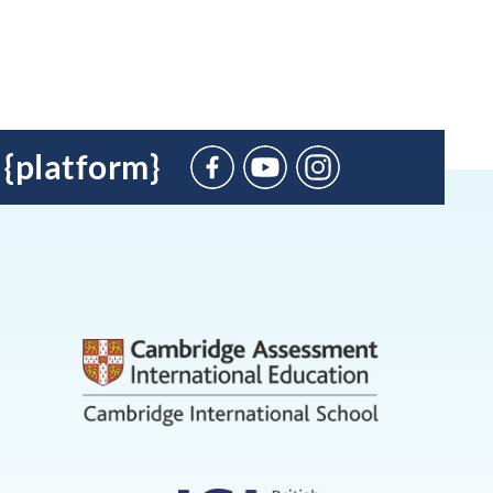
 {platform}
Suscríbete
en
YouTube