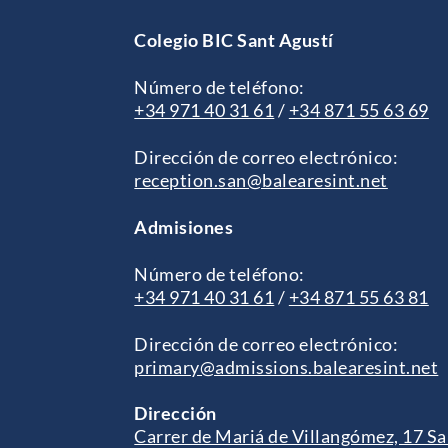
Colegio BIC Sant Agustí
Número de teléfono:
+34 971 40 31 61
/
+34 871 55 63 69
Dirección de correo electrónico:
reception.san@balearesint.net
Admisiones
Número de teléfono:
+34 971 40 31 61
/
+34 871 55 63 81
Dirección de correo electrónico:
primary@admissions.balearesint.net
Dirección
Carrer de Mariá de Villangómez, 17 Sa