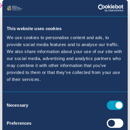
Nuestra directora en Sa Porrassa
Nuestro Equipo en Sa Porrassa
This website uses cookies
Instalaciones - Sa Porrassa
We use cookies to personalise content and ads, to
provide social media features and to analyse our traffic.
Primaria (5-11 años)
We also share information about your use of our site with
our social media, advertising and analytics partners who
Primaria (5-11 años) - Sant Agustí
may combine it with other information that you’ve
provided to them or that they’ve collected from your use
Secundaria (11-16 años)
of their services.
Sixth Form (16-18 años)
Consent
Rendimiento Académico
Necessary
Selection
Guía Universitaria
Preferences