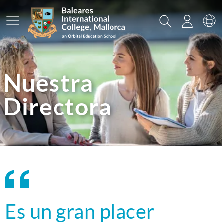
Menú prinicpal
Buscar
Acceso
Ca
Nuestra
Directora
Es un gran placer